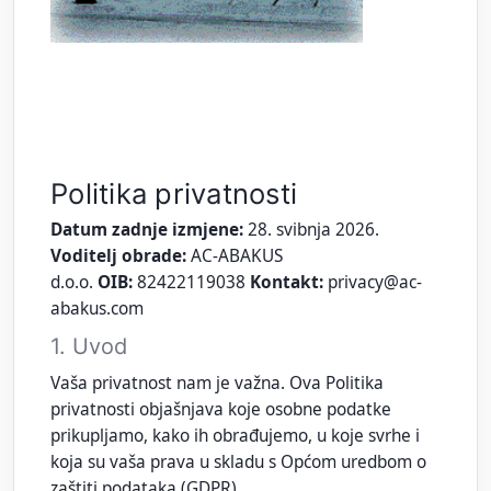
Politika privatnosti
Datum zadnje izmjene:
28. svibnja 2026.
Voditelj obrade:
AC-ABAKUS
d.o.o.
OIB:
82422119038
Kontakt:
privacy@ac-
abakus.com
1. Uvod
Vaša privatnost nam je važna. Ova Politika
privatnosti objašnjava koje osobne podatke
prikupljamo, kako ih obrađujemo, u koje svrhe i
koja su vaša prava u skladu s Općom uredbom o
zaštiti podataka (GDPR).